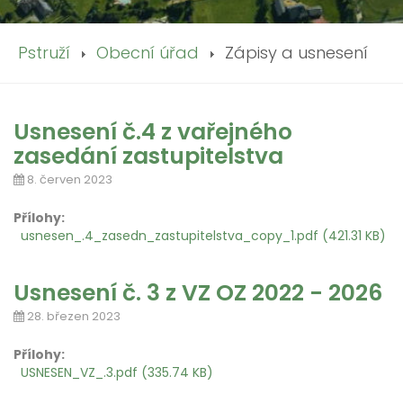
Pstruží
Obecní úřad
Zápisy a usnesení
Usnesení č.4 z vařejného
zasedání zastupitelstva
8. červen 2023
Přílohy:
usnesen_.4_zasedn_zastupitelstva_copy_1.pdf (421.31 KB)
Usnesení č. 3 z VZ OZ 2022 - 2026
28. březen 2023
Přílohy:
USNESEN_VZ_.3.pdf (335.74 KB)