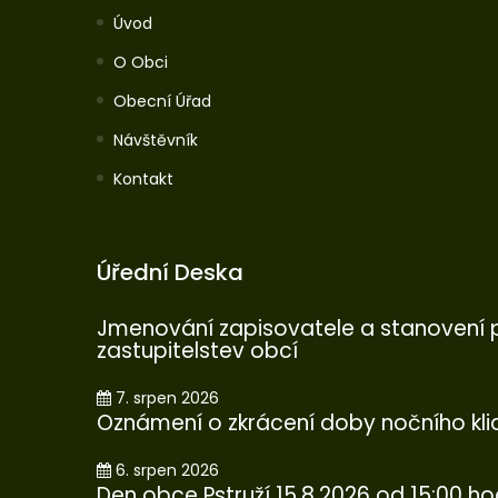
Úvod
O Obci
Obecní Úřad
Návštěvník
Kontakt
Úřední Deska
Jmenování zapisovatele a stanovení p
zastupitelstev obcí
7. srpen 2026
Oznámení o zkrácení doby nočního klid
6. srpen 2026
Den obce Pstruží 15.8.2026 od 15:00 ho