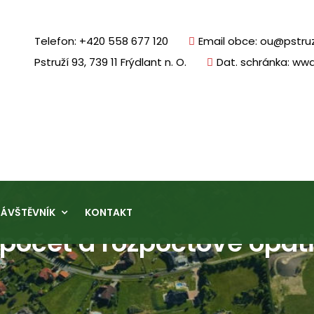
Telefon: +420 558 677 120
Email obce: ou@pstruz
Pstruží 93, 739 11 Frýdlant n. O.
Dat. schránka: ww
ÁVŠTĚVNÍK
KONTAKT
počet a rozpočtové opat