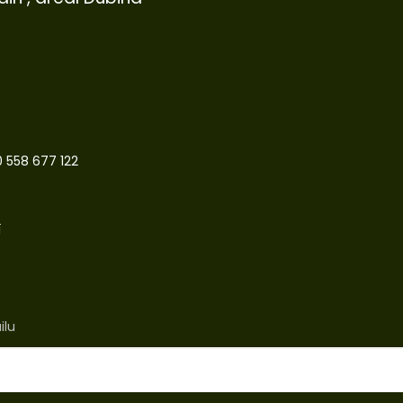
 558 677 122
í
ilu