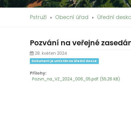
Pstruží
Obecní úřad
Úřední desk
Pozvání na veřejné zasedání
28. květen 2024
Dokument je umístěn na úřední desce
Přílohy:
Pozvn_na_VZ_2024_006_05.pdf (55.26 KB)