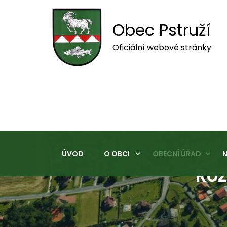
Obec Pstruží
Oficiální webové stránky
ÚVOD
O OBCI
OBECNÍ ÚŘAD
N
Roz